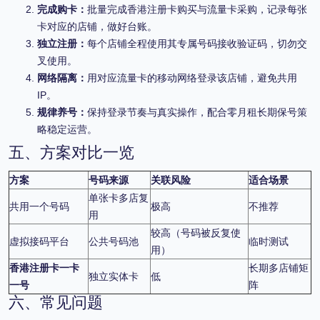
完成购卡：
批量完成香港注册卡购买与流量卡采购，记录每张
卡对应的店铺，做好台账。
独立注册：
每个店铺全程使用其专属号码接收验证码，切勿交
叉使用。
网络隔离：
用对应流量卡的移动网络登录该店铺，避免共用
IP。
规律养号：
保持登录节奏与真实操作，配合零月租长期保号策
略稳定运营。
五、方案对比一览
方案
号码来源
关联风险
适合场景
单张卡多店复
共用一个号码
极高
不推荐
用
较高（号码被反复使
虚拟接码平台
公共号码池
临时测试
用）
香港注册卡一卡
长期多店铺矩
独立实体卡
低
一号
阵
六、常见问题