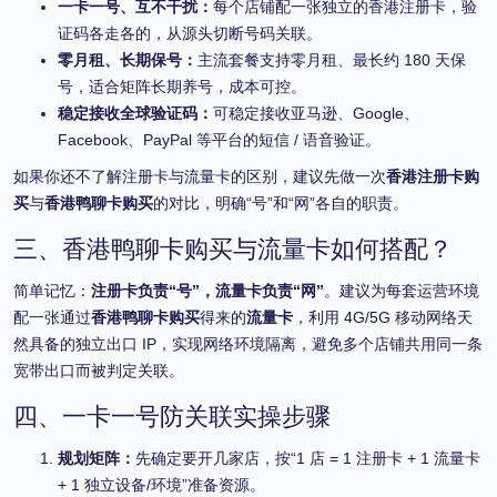
一卡一号、互不干扰：
每个店铺配一张独立的香港注册卡，验
证码各走各的，从源头切断号码关联。
零月租、长期保号：
主流套餐支持零月租、最长约 180 天保
号，适合矩阵长期养号，成本可控。
稳定接收全球验证码：
可稳定接收亚马逊、Google、
Facebook、PayPal 等平台的短信 / 语音验证。
如果你还不了解注册卡与流量卡的区别，建议先做一次
香港注册卡购
买
与
香港鸭聊卡购买
的对比，明确“号”和“网”各自的职责。
三、香港鸭聊卡购买与流量卡如何搭配？
简单记忆：
注册卡负责“号”，流量卡负责“网”
。建议为每套运营环境
配一张通过
香港鸭聊卡购买
得来的
流量卡
，利用 4G/5G 移动网络天
然具备的独立出口 IP，实现网络环境隔离，避免多个店铺共用同一条
宽带出口而被判定关联。
四、一卡一号防关联实操步骤
规划矩阵：
先确定要开几家店，按“1 店 = 1 注册卡 + 1 流量卡
+ 1 独立设备/环境”准备资源。