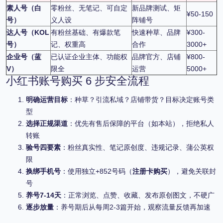
素人号（白
零粉丝、无笔记、可自定
新品牌测试、矩
¥50-150
号）
义人设
阵铺号
达人号（KOL
有粉丝基础、有爆款笔
快速种草、品牌
¥300-
号）
记、权重高
合作
3000+
企业号（蓝
已认证企业主体、功能权
品牌官方、店铺
¥800-
V）
限全
运营
5000+
小红书账号购买 6 步安全流程
明确运营目标
：种草？引流私域？店铺带货？目标决定账号类
型
选择正规渠道
：优先有售后保障的平台（如本站），拒绝私人
转账
验号四要素
：粉丝真实性、笔记原创度、违规记录、蒲公英权
限
换绑手机号
：使用独立+852号码（
注册卡购买
），避免关联封
号
养号7-14天
：正常浏览、点赞、收藏、发布原创图文，不硬广
逐步放量
：养号期后从每周2-3篇开始，观察流量反馈再加速