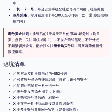
率
一机一卡一号
：每台运营手机配独立号码与网络，杜绝关联
保号策略
：零月租注册卡每180天至少使用一次（通话/短信/数
据均可）
养号黄金法则：
换绑后前7天每天正常使用30-45分钟（刷首
页、点赞、关注同领域博主），不发布营销笔记、不带外链、
不频繁切换设备。配合独立
注册卡购买
号码，可显著降低新号
限流概率。
避坑清单
✅ 购买后立即换绑自己的+852号码
✅ 检查账号是否有违规记录（设置→账号与安全）
✅ 矩阵运营坚持一机一卡一号
✅ 养号期发布原创图文，不搬运
❌ 不购买粉丝造假的「刷量号」
❌ 不在养号期挂商品链接或导流到微信
❌ 不多个账号共用同一WiFi（易关联限流）