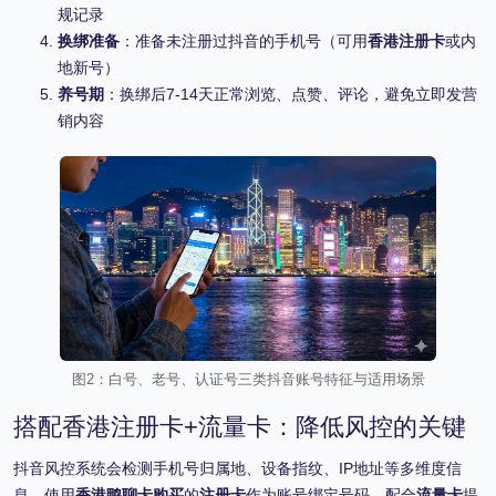
规记录
换绑准备
：准备未注册过抖音的手机号（可用
香港注册卡
或内
地新号）
养号期
：换绑后7-14天正常浏览、点赞、评论，避免立即发营
销内容
图2：白号、老号、认证号三类抖音账号特征与适用场景
搭配香港注册卡+流量卡：降低风控的关键
抖音风控系统会检测手机号归属地、设备指纹、IP地址等多维度信
息。使用
香港鸭聊卡购买
的
注册卡
作为账号绑定号码，配合
流量卡
提