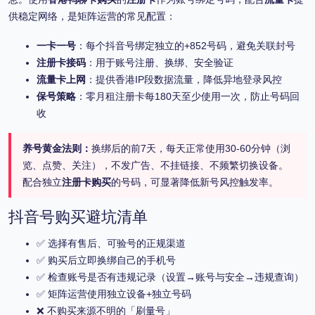
供稳定网络，是矩阵运营的常见配置：
一卡一号
：每个抖音号绑定独立的+852号码，避免关联封号
注册卡接码
：用于账号注册、换绑、安全验证
流量卡上网
：提供香港IP段数据流量，降低异地登录风控
保号策略
：零月租注册卡每180天至少使用一次，防止号码回
收
养号黄金法则：
换绑后的前7天，每天正常使用30-60分钟（浏
览、点赞、关注），不发广告、不挂链接、不频繁切换设备。
配合独立
注册卡购买
的号码，可显著降低新号风控触发率。
抖音号购买避坑清单
✅ 选择有售后、可验号的正规渠道
✅ 购买后立即换绑自己的手机号
✅ 检查账号是否有违规记录（设置→账号与安全→违规查询）
✅ 矩阵运营使用独立设备+独立号码
❌ 不购买来源不明的「刷量号」