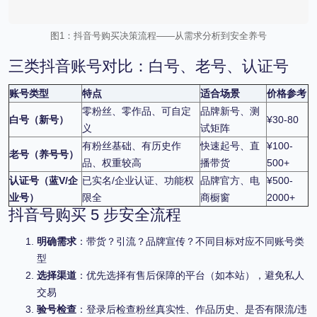
图1：抖音号购买决策流程——从需求分析到安全养号
三类抖音账号对比：白号、老号、认证号
账号类型
特点
适合场景
价格参考
零粉丝、零作品、可自定
品牌新号、测
白号（新号）
¥30-80
义
试矩阵
有粉丝基础、有历史作
快速起号、直
¥100-
老号（养号号）
品、权重较高
播带货
500+
认证号（蓝V/企
已实名/企业认证、功能权
品牌官方、电
¥500-
业号）
限全
商橱窗
2000+
抖音号购买 5 步安全流程
明确需求
：带货？引流？品牌宣传？不同目标对应不同账号类
型
选择渠道
：优先选择有售后保障的平台（如本站），避免私人
交易
验号检查
：登录后检查粉丝真实性、作品历史、是否有限流/违