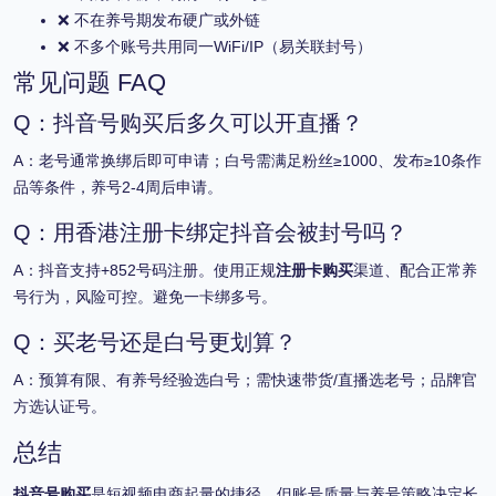
❌ 不在养号期发布硬广或外链
❌ 不多个账号共用同一WiFi/IP（易关联封号）
常见问题 FAQ
Q：抖音号购买后多久可以开直播？
A：老号通常换绑后即可申请；白号需满足粉丝≥1000、发布≥10条作
品等条件，养号2-4周后申请。
Q：用香港注册卡绑定抖音会被封号吗？
A：抖音支持+852号码注册。使用正规
注册卡购买
渠道、配合正常养
号行为，风险可控。避免一卡绑多号。
Q：买老号还是白号更划算？
A：预算有限、有养号经验选白号；需快速带货/直播选老号；品牌官
方选认证号。
总结
抖音号购买
是短视频电商起量的捷径，但账号质量与养号策略决定长