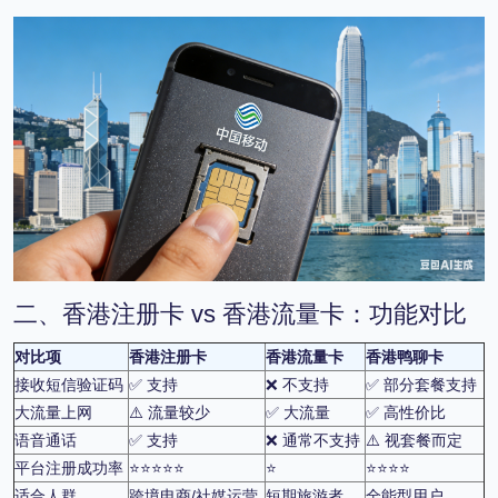
二、香港注册卡 vs 香港流量卡：功能对比
对比项
香港注册卡
香港流量卡
香港鸭聊卡
接收短信验证码
✅ 支持
❌ 不支持
✅ 部分套餐支持
大流量上网
⚠️ 流量较少
✅ 大流量
✅ 高性价比
语音通话
✅ 支持
❌ 通常不支持
⚠️ 视套餐而定
平台注册成功率
⭐⭐⭐⭐⭐
⭐
⭐⭐⭐⭐
适合人群
跨境电商/社媒运营
短期旅游者
全能型用户