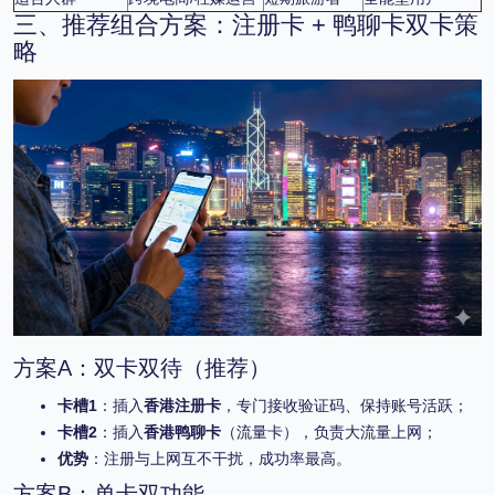
三、推荐组合方案：注册卡 + 鸭聊卡双卡策
略
方案A：双卡双待（推荐）
卡槽1
：插入
香港注册卡
，专门接收验证码、保持账号活跃；
卡槽2
：插入
香港鸭聊卡
（流量卡），负责大流量上网；
优势
：注册与上网互不干扰，成功率最高。
方案B：单卡双功能